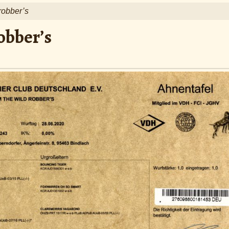
robber’s
obber’s