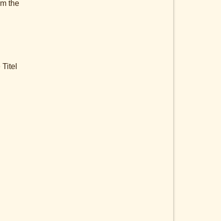
om the
Titel